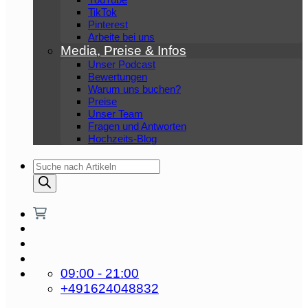
TikTok
Pinterest
Arbeite bei uns
Media, Preise & Infos
Unser Podcast
Bewertungen
Warum uns buchen?
Preise
Unser Team
Fragen und Antworten
Hochzeits-Blog
Products
search
09:00 - 21:00
+491624048832‬