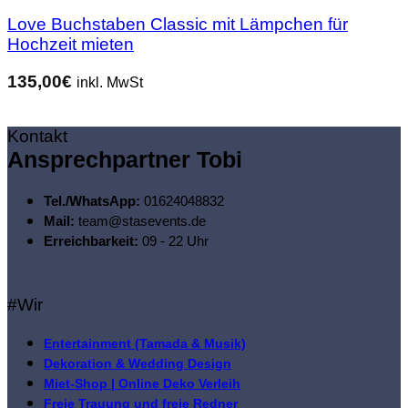
Love Buchstaben Classic mit Lämpchen für
Hochzeit mieten
135,00
€
inkl. MwSt
Kontakt
Ansprechpartner Tobi
Tel./WhatsApp:
01624048832
Mail:
team@stasevents.de
Erreichbarkeit:
09 - 22 Uhr
#Wir
Entertainment (Tamada & Musik)
Dekoration & Wedding Design
Miet-Shop | Online Deko Verleih
Freie Trauung und freie Redner