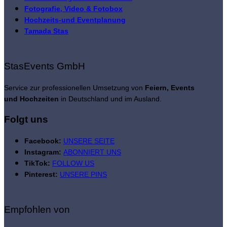
Fotografie, Video & Fotobox
Hochzeits-und Eventplanung
Tamada Stas
StasEvents GmbH
Service zur professionellen Umsetzung von
Feiern, Events
und Hochzeiten
in Deutschland und im Ausland.
Folgt uns
Facebook:
UNSERE SEITE
Instagram:
ABONNIERT UNS
TikTok:
FOLLOW US
Pinterest:
UNSERE PINS
Empfohlen von