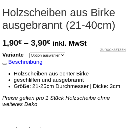
Holzscheiben aus Birke
ausgebrannt (21-40cm)
Preisspanne:
1,90
€
–
3,90
€
inkl. MwSt
1,90€
ZURÜCKSETZEN
Variante
bis
Beschreibung
3,90€
Holzscheiben aus echter Birke
geschliffen und ausgebrannt
Größe: 21-25cm Durchmesser | Dicke: 3cm
Preise gelten pro 1 Stück Holzscheibe ohne
weiteres Deko