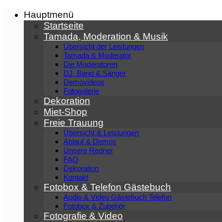
Zum
Hauptmenü
Inhalt
Startseite
springen
Tamada, Moderation & Musik
Übersicht der Leistungen
Tamada & Moderator
Die Moderatoren
DJ, Band & Sänger
Demovideos
Fotogalerie
Dekoration
Miet-Shop
Freie Trauung
Übersicht & Leistungen
Ablauf & Demos
Unsere Redner
FAQ
Dekoration
Kontakt
Fotobox & Telefon Gästebuch
Audio & Video Gästebuch Telefon
Fotobox & Zubehör
Fotografie & Video