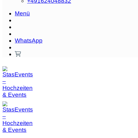
+491624048832‬
Menü
WhatsApp