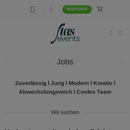
Zum
WHATSAPP
Inhalt
springen
Jobs
Zuverlässig l Jung l Modern l Kreativ l
Abwechslungsreich l Cooles Team
Wir suchen