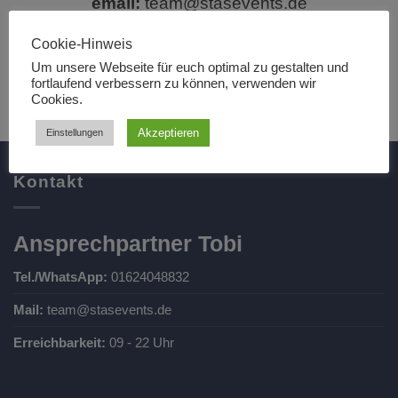
email:
team@stasevents.de
Cookie-Hinweis
whatsapp:
01624048832
Um unsere Webseite für euch optimal zu gestalten und
fortlaufend verbessern zu können, verwenden wir
Cookies.
Akzeptieren
Einstellungen
Kontakt
Ansprechpartner Tobi
Tel./WhatsApp:
01624048832
Mail:
team@stasevents.de
Erreichbarkeit:
09 - 22 Uhr