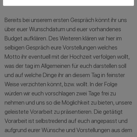
Full Inklusive Service – so könnte alles starten:
Bereits bei unserem ersten Gespräch könnt ihr uns
über euer Wunschdatum und euer vorhandenes
Budget aufklären. Des Weiteren klären wir hier im
selbigen Gespräch eure Vorstellungen welches
Motto ihr eventuell mit der Hochzeit verfolgen wollt,
was der tag im Allgemeinen für euch darstellen soll
und auf welche Dinge ihr an diesem Tag in feinster
Weise verzichten könnt, bzw. wollt. In der Folge
würden wir euch vorschlagen zwei Tage frei zu
nehmen und uns so die Möglichkeit zu bieten, unsere
geleistete Vorarbeit zu präsentieren. Die getätigt
Vorarbeit ist selbstredend auf euch angepasst und
aufgrund eurer Wünsche und Vorstellungen aus dem