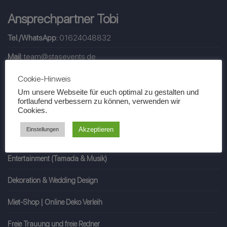
Ansprechpartner Tobi
Tel./WhatsApp:
01624048832
Mail:
team@stasevents.de
Erreichbarkeit:
09 - 22 Uhr
Cookie-Hinweis
Um unsere Webseite für euch optimal zu gestalten und
fortlaufend verbessern zu können, verwenden wir
Cookies.
#Wir
Akzeptieren
Einstellungen
Entertainment (Tamada & Musik)
Dekoration & Wedding Design
Miet-Shop | Online Deko Verleih
Freie Trauung und freie Redner