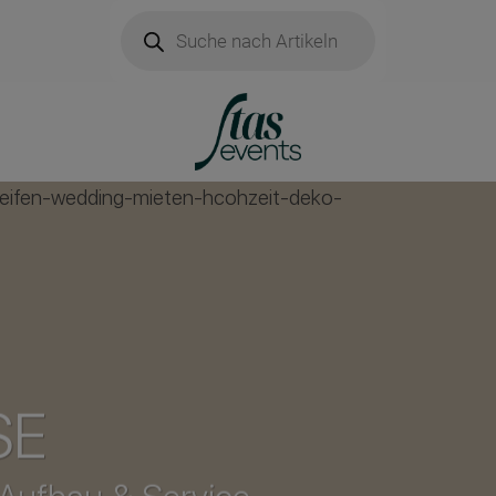
Products
search
SE