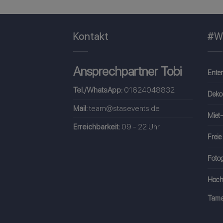
Kontakt
#W
Ansprechpartner Tobi
Ente
Tel./WhatsApp:
01624048832
Deko
Mail:
team@stasevents.de
Miet-
Erreichbarkeit:
09 - 22 Uhr
Freie
Fotog
Hoch
Tama