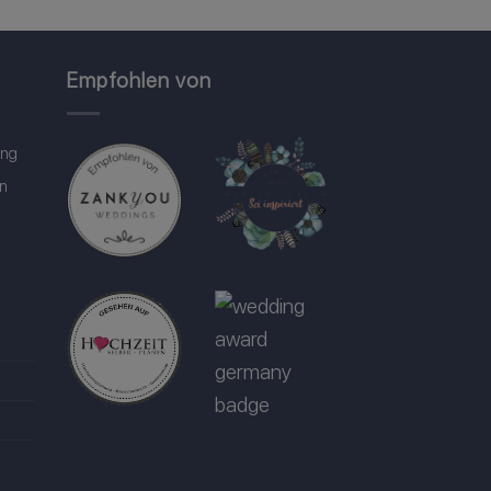
Empfohlen von
ung
in