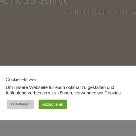
 Aufbau & Service
EUER INDIVIDUELLER DE
n füllt bitte das unten stehen de
Formular aus oder stell
Cookie-Hinweis
re Anfrage erhalten, überprüfen wir die Verfügbarkeiten un
Um unsere Webseite für euch optimal zu gestalten und
fortlaufend verbessern zu können, verwenden wir Cookies.
unverbindliches Angebot.
Akzeptieren
Einstellungen
nderen Fragen steht euch das Kontaktformular zur Verf