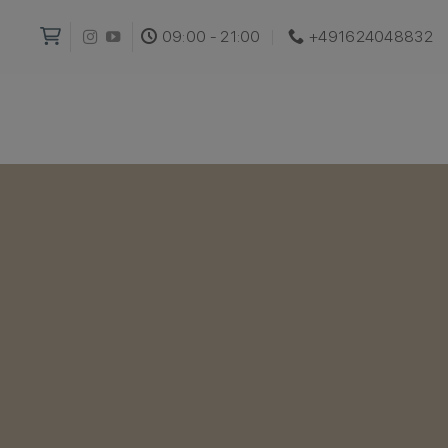
09:00 - 21:00
+491624048832‬