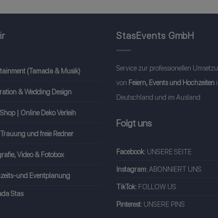
ir
StasEvents GmbH
Service zur professionellen Umsetz
rtainment (Tamada & Musik)
von
Feiern, Events und Hochzeiten
ration & Wedding Design
Deutschland und im Ausland.
Shop | Online Deko Verleih
Folgt uns
 Trauung und freie Redner
Facebook:
UNSERE SEITE
rafie, Video & Fotobox
Instagram:
ABONNIERT UNS
zeits-und Eventplanung
TikTok:
FOLLOW US
da Stas
Pinterest:
UNSERE PINS