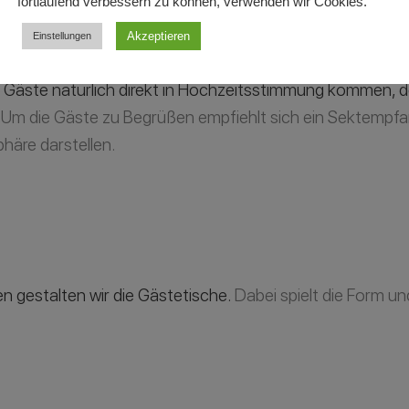
fortlaufend verbessern zu können, verwenden wir Cookies.
Akzeptieren
Einstellungen
e Gäste natürlich direkt in Hochzeitsstimmung kommen, d
Um die Gäste zu Begrüßen empfiehlt sich ein Sektempfa
häre darstellen.
gestalten wir die Gästetische.
Dabei spielt die Form un