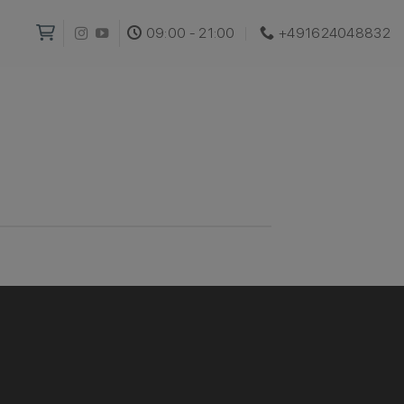
09:00 - 21:00
+491624048832‬