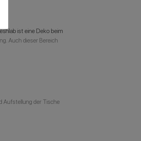
eshlab ist eine Deko beim
ng. Auch dieser Bereich
d Aufstellung der Tische