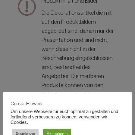
Produktinhalt und Bilder
Die Dekorationsartikel die mit
auf den Produktbildern
abgebildet sind, dienen nur der
Präsentation und sind nicht,
wenn diese nicht in der
Beschreibung eingeschlossen
sind, Bestandteil des
Angebotes. Die mietbaren
Produkte können von den
Abbildungen abweichen.
Cookie-Hinweis
Infos zur Miete
Um unsere Webseite für euch optimal zu gestalten und
fortlaufend verbessern zu können, verwenden wir
Cookies.
Selbstabholung
Akzeptieren
Einstellungen