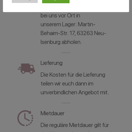
Ihr könnt die Artikel kostenfrei
bei uns vor Ort in
unserem
Lager: Martin-
Behaim-Str. 17, 63263 Neu-
Isenburg abholen.
Lieferung
Die Kosten für die Lieferung
teilen wir euch dann im
unverbindlichen Angebot mit.
Mietdauer
Die reguläre Mietdauer gilt für