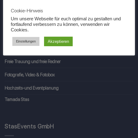
Cookie-Hinweis
Um unsere Webseite für euch optimal zu gestalten und
Entertainment (Tamada & Musik)
fortlaufend verbessern zu können, verwenden wir
Cookies.
Dekoration & Wedding Design
Akzeptieren
Einstellungen
Miet-Shop | Online Deko Verleih
Freie Trauung und freie Redner
Fotografie, Video & Fotobox
Hochzeits-und Eventplanung
Tamada Stas
StasEvents GmbH