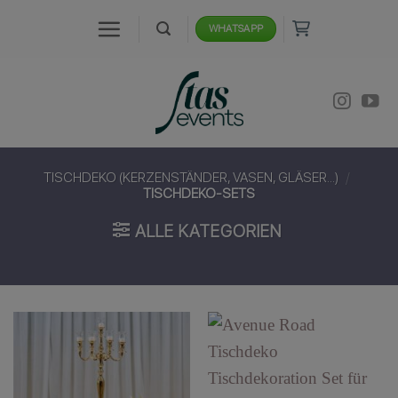
Zum
WHATSAPP
Inhalt
springen
TISCHDEKO (KERZENSTÄNDER, VASEN, GLÄSER...)
/
TISCHDEKO-SETS
ALLE KATEGORIEN