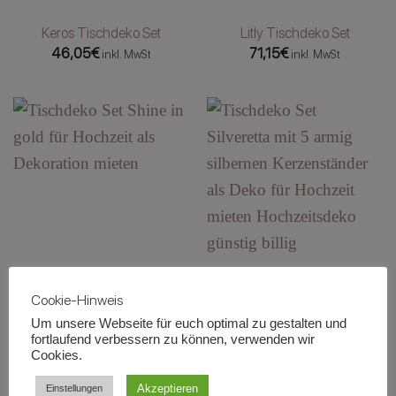
Keros Tischdeko Set
Litly Tischdeko Set
46,05
€
71,15
€
inkl. MwSt
inkl. MwSt
Shine Tischdeko Set
Silveretta Tischdeko Set
Cookie-Hinweis
70,65
€
48,50
€
inkl. MwSt
inkl. MwSt
Um unsere Webseite für euch optimal zu gestalten und
fortlaufend verbessern zu können, verwenden wir
Cookies.
Akzeptieren
Einstellungen