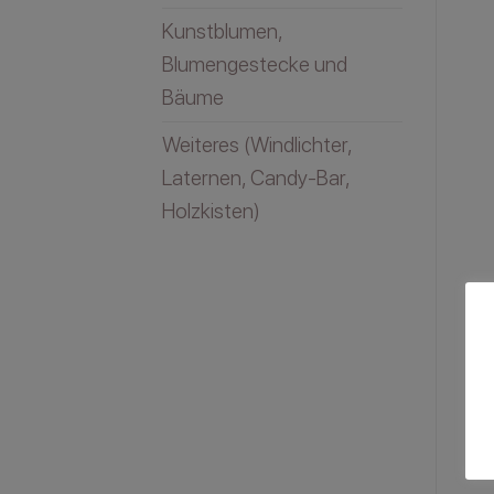
Kunstblumen,
Blumengestecke und
Bäume
Weiteres (Windlichter,
Laternen, Candy-Bar,
Holzkisten)