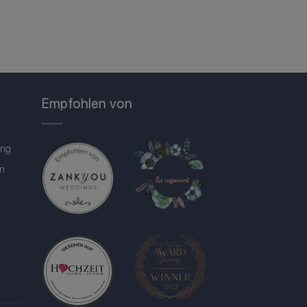
Empfohlen von
ung
in