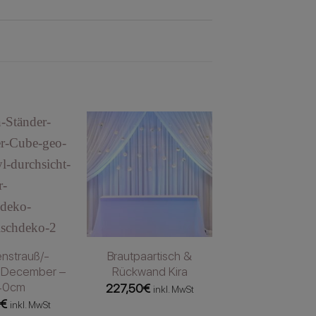
nstrauß/-
Brautpaartisch &
 December –
Rückwand Kira
40cm
227,50
€
inkl. MwSt
0
€
inkl. MwSt