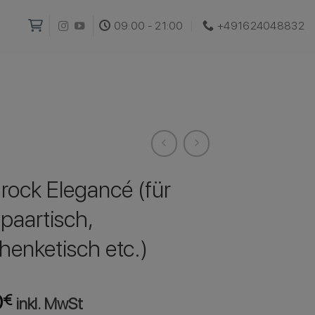
09:00 - 21:00
+491624048832‬
rock Elegancé (für
paartisch,
henketisch etc.)
0
€
inkl. MwSt