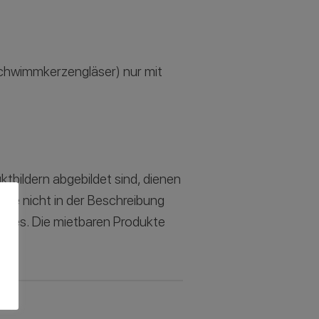
 Schwimmkerzengläser) nur mit
ktbildern abgebildet sind, dienen
iese nicht in der Beschreibung
botes. Die mietbaren Produkte