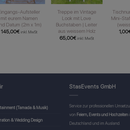
Eingangs-Aufsteller
Treppe im Vintage
Tischnu
mit eurem Namen
Look mit Love
Mini-Staf
nd Datum (2m x 1m)
Buchstaben | Leiter
(weiss
aus weissem Holz
145,00
€
1,00
inkl. MwSt
65,00
€
inkl. MwSt
ir
StasEvents GmbH
Service zur professionellen Umsetz
rtainment (Tamada & Musik)
von
Feiern, Events und Hochzeiten
ration & Wedding Design
Deutschland und im Ausland.