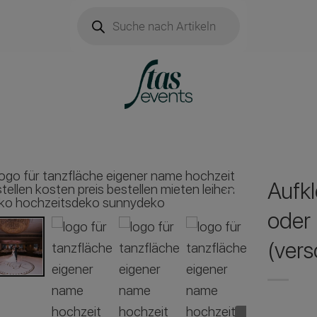
Products
search
Aufkl
oder 
(ver