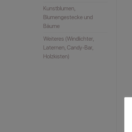
Kunstblumen,
Blumengestecke und
Bäume
Weiteres (Windlichter,
Laternen, Candy-Bar,
Holzkisten)