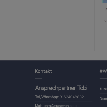
Tischnummer Tafel
und Namenskarte
zum selbst
u
beschreiben
1,00
€
inkl. MwSt
Kontakt
#W
Ansprechpartner Tobi
Ente
Tel./WhatsApp:
01624048832
Deko
Mail:
team@stasevents.de