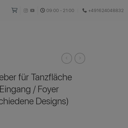
09:00 - 21:00
+491624048832‬
eber für Tanzfläche
Eingang / Foyer
schiedene Designs)