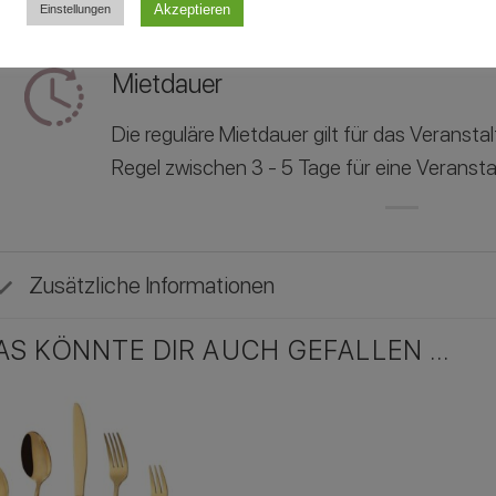
Akzeptieren
Einstellungen
Mietdauer
Die reguläre Mietdauer gilt für das Veranst
Regel zwischen 3 - 5 Tage für eine Veransta
Zusätzliche Informationen
AS KÖNNTE DIR AUCH GEFALLEN …