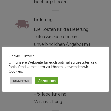
Isenburg abholen.
Lieferung
Die Kosten für die Lieferung
teilen wir euch dann im
unverbindlichen Angebot mit.
Cookie-Hinweis
Mietdauer
Um unsere Webseite für euch optimal zu gestalten und
fortlaufend verbessern zu können, verwenden wir
Die reguläre Mietdauer gilt für
Cookies.
das Veranstaltungsdatum und
Akzeptieren
Einstellungen
beträgt in der Regel zwischen 3
- 5 Tage für eine
Veranstaltung.