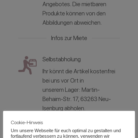
Angebotes. Die mietbaren
Produkte können von den
Abbildungen abweichen.
Infos zur Miete
Selbstabholung
Ihr könnt die Artikel kostenfrei
bei uns vor Ort in
unserem
Lager: Martin-
Behaim-Str. 17, 63263 Neu-
Isenburg abholen.
Cookie-Hinweis
Lieferung
Um unsere Webseite für euch optimal zu gestalten und
fortlaufend verbessern zu können, verwenden wir