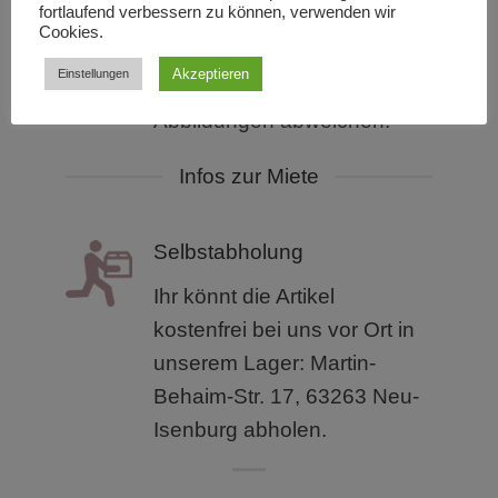
fortlaufend verbessern zu können, verwenden wir
Bestandteil des Angebotes.
Cookies.
Die mietbaren Produkte
Akzeptieren
Einstellungen
können von den
Abbildungen abweichen.
Infos zur Miete
Selbstabholung
Ihr könnt die Artikel
kostenfrei bei uns vor Ort in
unserem
Lager: Martin-
Behaim-Str. 17, 63263 Neu-
Isenburg abholen.