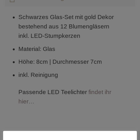
Schwarzes Glas-Set mit gold Dekor
bestehend aus 12 Blumengläsern
inkl. LED-Stumpkerzen
Material: Glas
Höhe: 8cm | Durchmesser 7cm
inkl. Reinigung
Passende LED Teelichter
findet ihr
hier…
Wichtige Hinweise