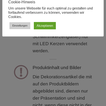
Cookie-Hinweis
Um unsere Webseite für euch optimal zu gestalten und
Verwendung von Kerzen
fortlaufend verbessern zu können, verwenden wir
Cookies.
Alle unsere Dekoartikel
Akzeptieren
Einstellungen
dürfen (bis auf die
Schwimmkerzengläser) nur
mit LED Kerzen verwendet
werden.
Produktinhalt und Bilder
Die Dekorationsartikel die mit
auf den Produktbildern
abgebildet sind, dienen nur
der Präsentation und sind
nicht, wenn diese nicht in der