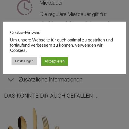
Mietdauer
Die reguläre Mietdauer gilt für
das Veranstaltungsdatum und
beträgt in der Regel zwischen 3
Cookie-Hinweis
- 5 Tage für eine
Um unsere Webseite für euch optimal zu gestalten und
fortlaufend verbessern zu können, verwenden wir
Veranstaltung.
Cookies.
Akzeptieren
Einstellungen
Zusätzliche Informationen
DAS KÖNNTE DIR AUCH GEFALLEN …