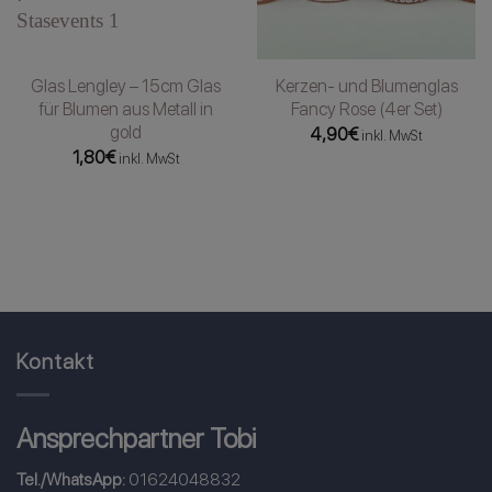
Glas Lengley – 15cm Glas
Kerzen- und Blumenglas
für Blumen aus Metall in
Fancy Rose (4er Set)
gold
4,90
€
inkl. MwSt
1,80
€
inkl. MwSt
Kontakt
Ansprechpartner Tobi
Tel./WhatsApp:
01624048832