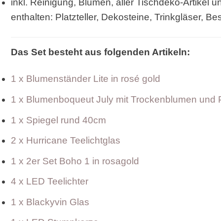
inkl. Reinigung, Blumen, aller Tischdeko-Artikel 
enthalten: Platzteller, Dekosteine, Trinkgläser, 
Das Set besteht aus folgenden Artikeln:
1 x Blumenständer Lite in rosé gold
1 x Blumenboqueut July mit Trockenblumen und
1 x Spiegel rund 40cm
2 x Hurricane Teelichtglas
1 x 2er Set Boho 1 in rosagold
4 x LED Teelichter
1 x Blackyvin Glas