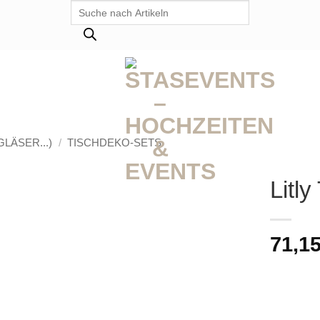
Products
search
LÄSER...)
/
TISCHDEKO-SETS
Litl
71,1