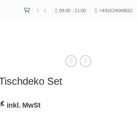
09:00 - 21:00
+491624048832‬
y Tischdeko Set
5
€
inkl. MwSt