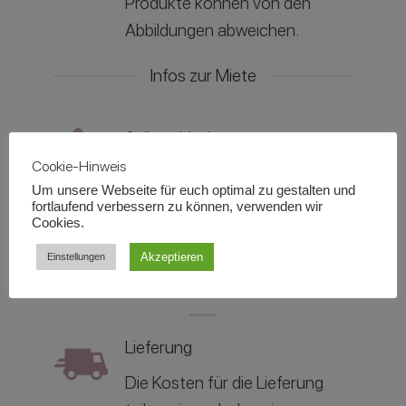
Produkte können von den
Abbildungen abweichen.
Infos zur Miete
Selbstabholung
Cookie-Hinweis
Ihr könnt die Artikel kostenfrei
Um unsere Webseite für euch optimal zu gestalten und
bei uns vor Ort in
fortlaufend verbessern zu können, verwenden wir
Cookies.
unserem
Lager: Martin-
Behaim-Str. 17, 63263 Neu-
Akzeptieren
Einstellungen
Isenburg abholen.
Lieferung
Die Kosten für die Lieferung