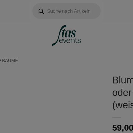
Products
search
D BÄUME
Blum
oder
(wei
59,0