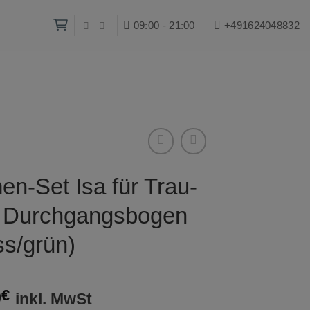
09:00 - 21:00
+491624048832‬
en-Set Isa für Trau-
 Durchgangsbogen
ss/grün)
0
€
inkl. MwSt