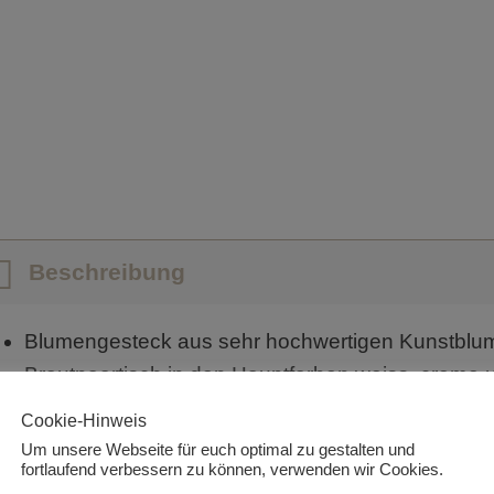
Beschreibung
Blumengesteck aus sehr hochwertigen Kunstblum
Brautpaartisch in den Hauptfarben weiss, creme 
Auch aus naher Entfernung ist es kaum erkennbar
Cookie-Hinweis
Um unsere Webseite für euch optimal zu gestalten und
Kunstblumengesteck handelt. Erst beim Anfassen 
fortlaufend verbessern zu können, verwenden wir Cookies.
sich um Kunstblumen handelt.