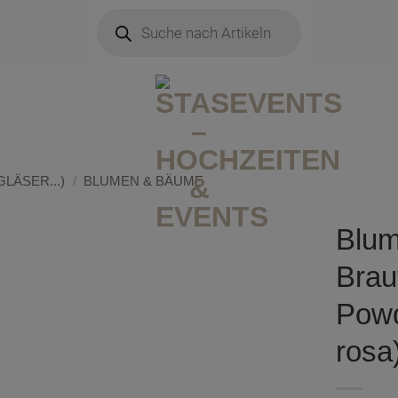
Products
search
LÄSER...)
/
BLUMEN & BÄUME
Blum
Brau
Powd
rosa