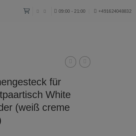
09:00 - 21:00
+491624048832‬
engesteck für
tpaartisch White
er (weiß creme
)