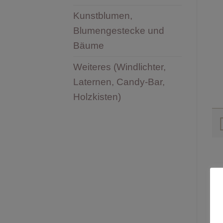
Kunstblumen,
Blumengestecke und
Bäume
Weiteres (Windlichter,
Laternen, Candy-Bar,
Holzkisten)