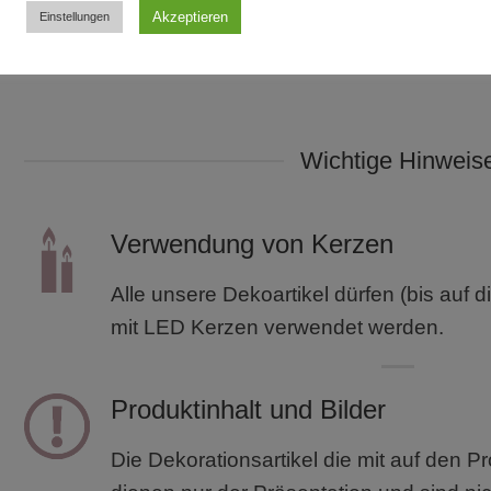
Akzeptieren
Einstellungen
Breite: etwa 120cm, | Tiefe: 40cm – 45cm | Höhe
Wichtige Hinweis
Verwendung von Kerzen
Alle unsere Dekoartikel dürfen (bis auf
mit LED Kerzen verwendet werden.
Produktinhalt und Bilder
Die Dekorationsartikel die mit auf den Pr