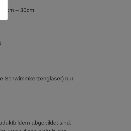
: 25cm – 30cm
e
 die Schwimmkerzengläser) nur
oduktbildern abgebildet sind,