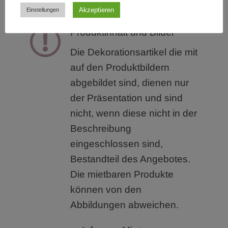
Akzeptieren
Einstellungen
Produktinhalt und Bilder
Die Dekorationsartikel die mit
auf den Produktbildern
abgebildet sind, dienen nur
der Präsentation und sind
nicht, wenn diese nicht in der
Beschreibung
eingeschlossen sind,
Bestandteil des Angebotes.
Die mietbaren Produkte
können von den
Abbildungen abweichen.