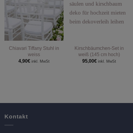
Chiavari Tiffany Stuhl in
Kirschbäumchen-Set in
weiss
weiß (145 cm hoch)
4,90
€
95,00
€
inkl. MwSt
inkl. MwSt
Kontakt