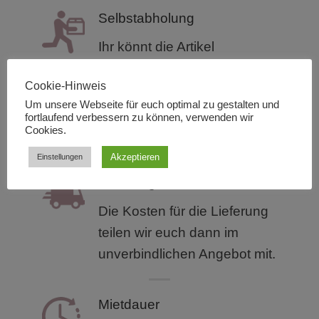
Selbstabholung
Ihr könnt die Artikel
kostenfrei bei uns vor Ort in
Cookie-Hinweis
unserem
Lager: Martin-
Um unsere Webseite für euch optimal zu gestalten und
Behaim-Str. 17, 63263 Neu-
fortlaufend verbessern zu können, verwenden wir
Cookies.
Isenburg abholen.
Akzeptieren
Einstellungen
Lieferung
Die Kosten für die Lieferung
teilen wir euch dann im
unverbindlichen Angebot mit.
Mietdauer