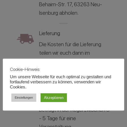
Behaim-Str. 17, 63263 Neu-
Isenburg abholen.
Lieferung
Die Kosten für die Lieferung
teilen wir euch dann im
unverbindlichen Angebot mit.
Cookie-Hinweis
Um unsere Webseite für euch optimal zu gestalten und
Mietdauer
fortlaufend verbessern zu können, verwenden wir
Cookies.
Die reguläre Mietdauer gilt für
Akzeptieren
Einstellungen
das Veranstaltungsdatum und
beträgt in der Regel zwischen 3
- 5 Tage für eine
Veranstaltung.