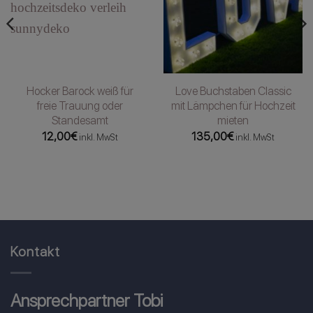
Hocker Barock weiß für
Love Buchstaben Classic
freie Trauung oder
mit Lämpchen für Hochzeit
Standesamt
mieten
12,00
€
135,00
€
inkl. MwSt
inkl. MwSt
Kontakt
Ansprechpartner Tobi