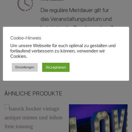
Die reguläre Mietdauer gilt für
das Veranstaltungsdatum und
beträgt in der Regel zwischen 3
- 5 Tage für eine
Cookie-Hinweis
Veranstaltung.
Um unsere Webseite für euch optimal zu gestalten und
fortlaufend verbessern zu können, verwenden wir
Cookies.
Akzeptieren
Einstellungen
Zusätzliche Informationen
ÄHNLICHE PRODUKTE