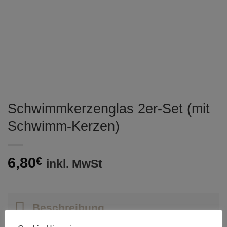
Schwimmkerzenglas 2er-Set (mit
Schwimm-Kerzen)
6,80
€
inkl. MwSt
Beschreibung