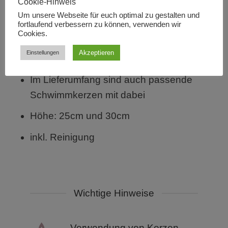
Cookie-Hinweis
Schwimmkerzenglas für
Um unsere Webseite für euch optimal zu gestalten und
fortlaufend verbessern zu können, verwenden wir
Schwimmkerzen (oder auch ohne
Cookies.
Wasser für Stab- und Teelichtkerzen
Akzeptieren
Einstellungen
geeignet)
Im Lieferumfang sind auch passende
Schwimmkerzen mit dabei
Höhe: 25cm und 30cm
inkl. Reinigung
Wichtige Hinweise
Verwendung von Kerzen