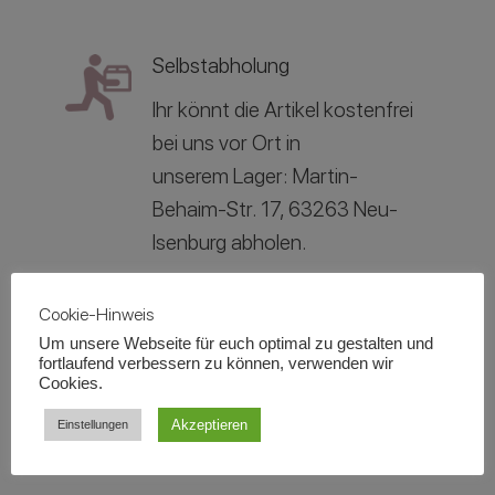
Selbstabholung
Ihr könnt die Artikel kostenfrei
bei uns vor Ort in
unserem
Lager: Martin-
Behaim-Str. 17, 63263 Neu-
Isenburg abholen.
Cookie-Hinweis
Lieferung
Um unsere Webseite für euch optimal zu gestalten und
Die Kosten für die Lieferung
fortlaufend verbessern zu können, verwenden wir
Cookies.
teilen wir euch dann im
Akzeptieren
Einstellungen
unverbindlichen Angebot mit.