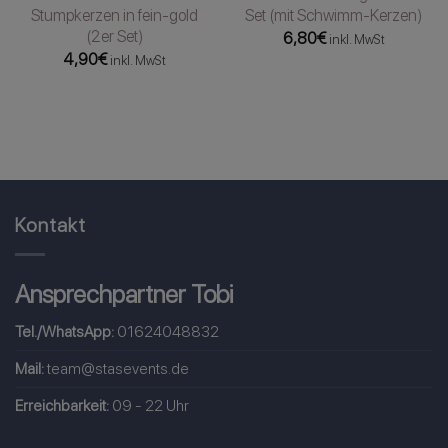
Stumpkerzen in fein-gold
Set (mit Schwimm-Kerzen)
(2er Set)
6,80
€
inkl. MwSt
4,90
€
inkl. MwSt
Kontakt
Ansprechpartner Tobi
Tel./WhatsApp:
01624048832
Mail:
team@stasevents.de
Erreichbarkeit:
09 - 22 Uhr