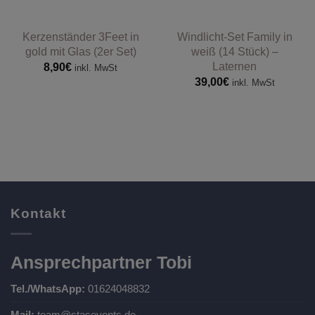
Kerzenständer 3Feet in
Windlicht-Set Family in
gold mit Glas (2er Set)
weiß (14 Stück) –
Laternen
8,90
€
inkl. MwSt
39,00
€
inkl. MwSt
Kontakt
Ansprechpartner Tobi
Tel./WhatsApp:
01624048832
Mail:
team@stasevents.de