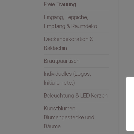
Freie Trauung
Eingang, Teppiche,
Empfang & Raumdeko
Deckendekoration &
Baldachin
Brautpaartisch
Individuelles (Logos,
Initialien etc.)
Beleuchtung & LED Kerzen
Kunstblumen,
Blumengestecke und
Bäume