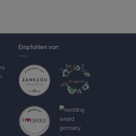
Empfohlen von
ung
in