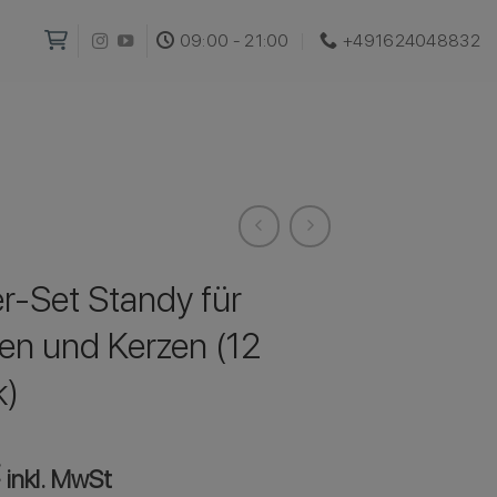
09:00 - 21:00
+491624048832‬
r-Set Standy für
en und Kerzen (12
k)
€
inkl. MwSt