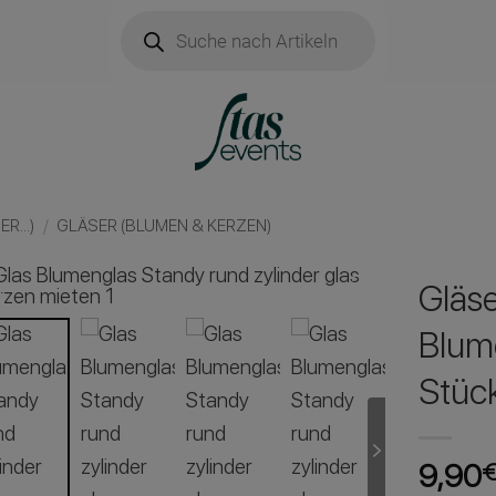
Products
search
R...)
/
GLÄSER (BLUMEN & KERZEN)
Gläse
Blum
Stüc
9,90