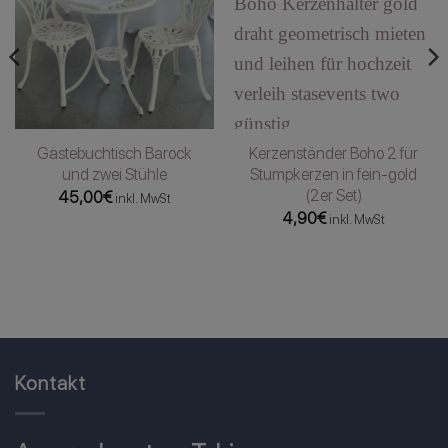
Gästebuchtisch Barock
Kerzenständer Boho 2 für
und zwei Stühle
Stumpkerzen in fein-gold
(2er Set)
45,00
€
inkl. MwSt
4,90
€
inkl. MwSt
Kontakt