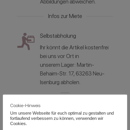
Abbildungen abweichen.
Infos zur Miete
Selbstabholung
Ihr könnt die Artikel kostenfrei
bei uns vor Ort in
unserem
Lager: Martin-
Behaim-Str. 17, 63263 Neu-
Isenburg abholen.
Lieferung
Cookie-Hinweis
Um unsere Webseite für euch optimal zu gestalten und
Die Kosten für die Lieferung
fortlaufend verbessern zu können, verwenden wir
teilen wir euch dann im
Cookies.