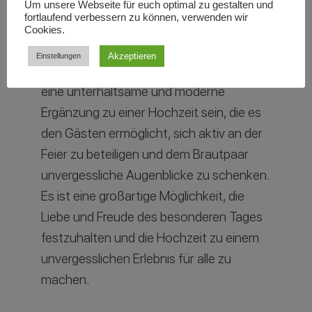
Um unsere Webseite für euch optimal zu gestalten und
kann problemlos in die
fortlaufend verbessern zu können, verwenden wir
Hochzeitsdekoration integriert werden.
Cookies.
Akzeptieren
Einstellungen
Insgesamt kann ein Gästebuchtelefon
eine unterhaltsame und moderne
Ergänzung zu einer Hochzeit sein, die es
den Gästen ermöglicht, sich aktiv an der
Feier zu beteiligen und dem Brautpaar
unvergessliche Augenblicke zu schenken.
Es ist eine großartige Möglichkeit, die
Liebe und Freude des besonderen Tages
festzuhalten und die Hochzeit zu einem
unvergesslichen Erlebnis für alle zu
machen.