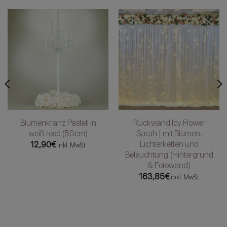
Blumenkranz Pastell in
Rückwand Icy Flower
weiß rosé (50cm)
Sarah | mit Blumen,
Lichterketten und
12,90
€
inkl. MwSt
Beleuchtung (Hintergrund
& Fotowand)
163,85
€
inkl. MwSt