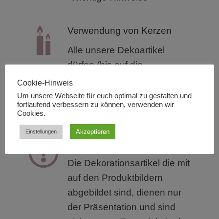
Verwendung von Kerzen
Alle unsere Dekoartikel
dürfen (bis auf die
Schwimmkerzengläser) nur
Cookie-Hinweis
mit LED Kerzen verwendet
Um unsere Webseite für euch optimal zu gestalten und
fortlaufend verbessern zu können, verwenden wir
werden.
Cookies.
Akzeptieren
Einstellungen
Produktinhalt und Bilder
Die Dekorationsartikel die mit
auf den Produktbildern
abgebildet sind, dienen nur
der Präsentation und sind