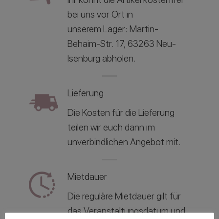
bei uns vor Ort in
unserem
Lager: Martin-
Behaim-Str. 17, 63263 Neu-
Isenburg abholen.
Lieferung
Die Kosten für die Lieferung
teilen wir euch dann im
unverbindlichen Angebot mit.
Mietdauer
Die reguläre Mietdauer gilt für
das Veranstaltungsdatum und