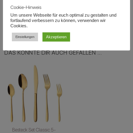
beträgt in der Regel zwischen 3
Cookie-Hinweis
- 5 Tage für eine
Um unsere Webseite für euch optimal zu gestalten und
fortlaufend verbessern zu können, verwenden wir
Veranstaltung.
Cookies.
Akzeptieren
Einstellungen
DAS KÖNNTE DIR AUCH GEFALLEN …
Besteck Set Classic 5-