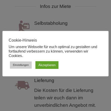
Infos zur Miete
Selbstabholung
Ihr könnt die Artikel
kostenfrei bei uns vor Ort in
Cookie-Hinweis
Um unsere Webseite für euch optimal zu gestalten und
unserem
Lager: Martin-
fortlaufend verbessern zu können, verwenden wir
Behaim-Str. 17, 63263 Neu-
Cookies.
Isenburg abholen.
Akzeptieren
Einstellungen
Lieferung
Die Kosten für die Lieferung
teilen wir euch dann im
unverbindlichen Angebot mit.