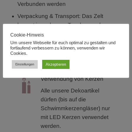
Verbunden werden
Verpackung & Transport: Das Zelt
kommt in mehreren Taschen und
kann problemlos mit einem PKW
Cookie-Hinweis
transportiert werden
Um unsere Webseite für euch optimal zu gestalten und
fortlaufend verbessern zu können, verwenden wir
Cookies.
Wichtige Hinweise
Akzeptieren
Einstellungen
Verwendung von Kerzen
Alle unsere Dekoartikel
dürfen (bis auf die
Schwimmkerzengläser) nur
mit LED Kerzen verwendet
werden.