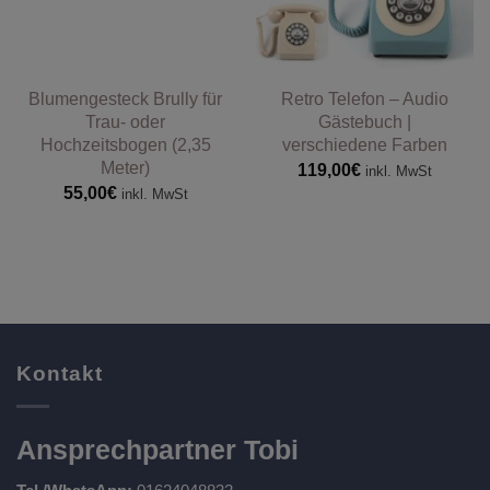
Blumengesteck Brully für
Retro Telefon – Audio
Trau- oder
Gästebuch |
Hochzeitsbogen (2,35
verschiedene Farben
Meter)
119,00
€
inkl. MwSt
55,00
€
inkl. MwSt
Kontakt
Ansprechpartner Tobi