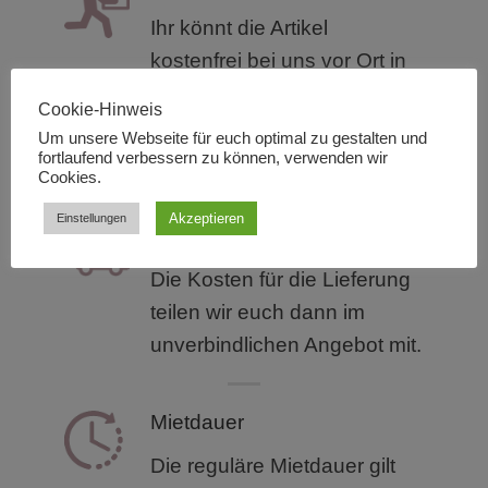
Ihr könnt die Artikel
kostenfrei bei uns vor Ort in
unserem
Lager: Martin-
Cookie-Hinweis
Behaim-Str. 17, 63263 Neu-
Um unsere Webseite für euch optimal zu gestalten und
Isenburg abholen.
fortlaufend verbessern zu können, verwenden wir
Cookies.
Akzeptieren
Einstellungen
Lieferung
Die Kosten für die Lieferung
teilen wir euch dann im
unverbindlichen Angebot mit.
Mietdauer
Die reguläre Mietdauer gilt