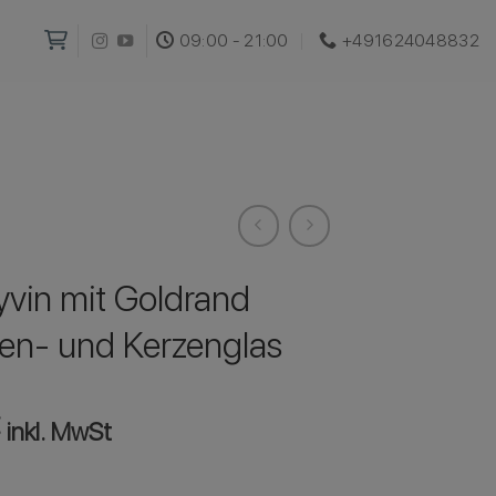
09:00 - 21:00
+491624048832‬
yvin mit Goldrand
en- und Kerzenglas
€
inkl. MwSt