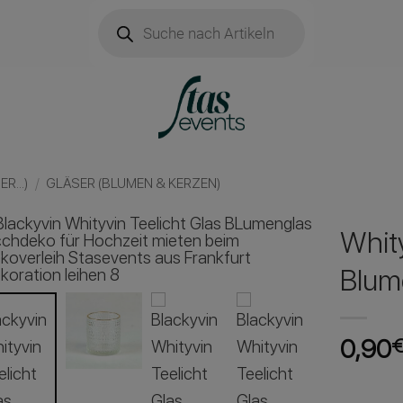
Products
search
R...)
/
GLÄSER (BLUMEN & KERZEN)
Whit
Blum
0,90