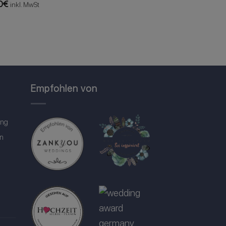
0
€
inkl. MwSt
Empfohlen von
ung
in