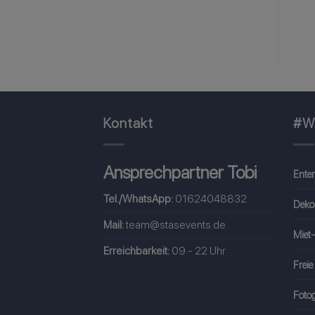
59,00
€
inkl. MwSt
Kontakt
#W
Ansprechpartner Tobi
Ente
Tel./WhatsApp:
01624048832
Deko
Mail:
team@stasevents.de
Miet-
Erreichbarkeit:
09 - 22 Uhr
Freie
Fotog