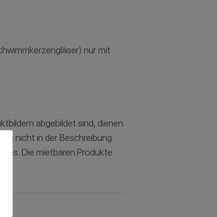
 Schwimmkerzengläser) nur mit
ktbildern abgebildet sind, dienen
iese nicht in der Beschreibung
botes. Die mietbaren Produkte