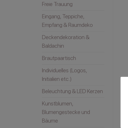
Freie Trauung
Eingang, Teppiche,
Empfang & Raumdeko
Deckendekoration &
Baldachin
Brautpaartisch
Individuelles (Logos,
Initialien etc.)
Beleuchtung & LED Kerzen
Kunstblumen,
Blumengestecke und
Bäume