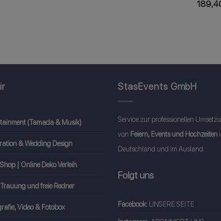
189,4
ir
StasEvents GmbH
Service zur professionellen Umsetz
rtainment (Tamada & Musik)
von
Feiern, Events und Hochzeiten
ration & Wedding Design
Deutschland und im Ausland.
Shop | Online Deko Verleih
Folgt uns
 Trauung und freie Redner
Facebook:
UNSERE SEITE
rafie, Video & Fotobox