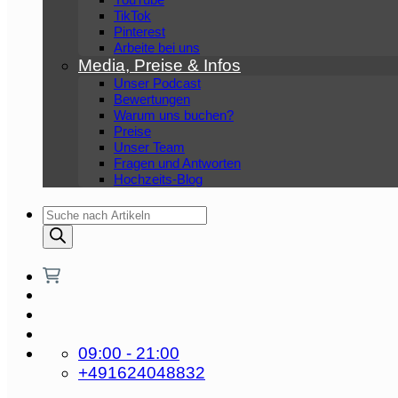
TikTok
Pinterest
Arbeite bei uns
Media, Preise & Infos
Unser Podcast
Bewertungen
Warum uns buchen?
Preise
Unser Team
Fragen und Antworten
Hochzeits-Blog
Products
search
09:00 - 21:00
+491624048832‬