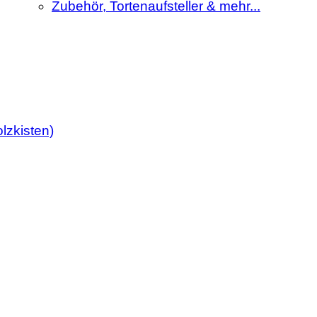
Zubehör, Tortenaufsteller & mehr...
lzkisten)