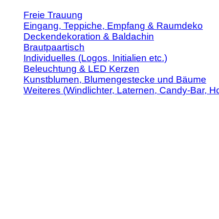
Freie Trauung
Eingang, Teppiche, Empfang & Raumdeko
Deckendekoration & Baldachin
Brautpaartisch
Individuelles (Logos, Initialien etc.)
Beleuchtung & LED Kerzen
Kunstblumen, Blumengestecke und Bäume
Weiteres (Windlichter, Laternen, Candy-Bar, Ho