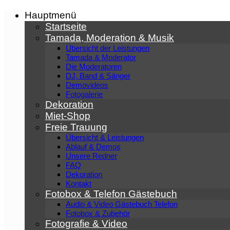
Zum
Hauptmenü
Inhalt
Startseite
springen
Tamada, Moderation & Musik
Übersicht der Leistungen
Tamada & Moderator
Die Moderatoren
DJ, Band & Sänger
Demovideos
Fotogalerie
Dekoration
Miet-Shop
Freie Trauung
Übersicht & Leistungen
Ablauf & Demos
Unsere Redner
FAQ
Dekoration
Kontakt
Fotobox & Telefon Gästebuch
Audio & Video Gästebuch Telefon
Fotobox & Zubehör
Fotografie & Video