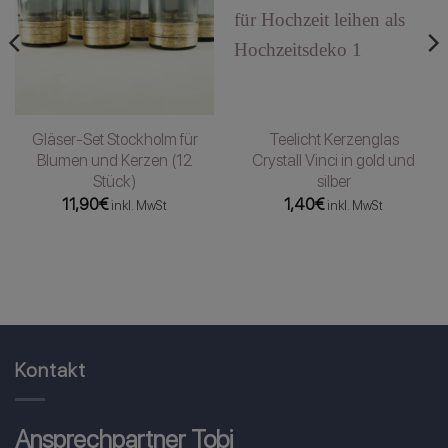
Gläser-Set Stockholm für
Teelicht Kerzenglas
Blumen und Kerzen (12
Crystall Vinci in gold und
Stück)
silber
11,90
€
1,40
€
inkl. MwSt
inkl. MwSt
Kontakt
Ansprechpartner Tobi