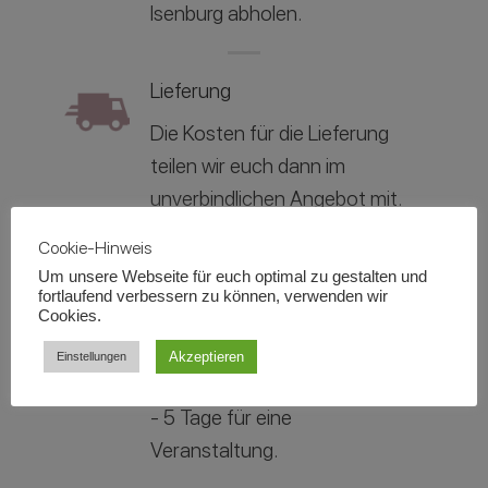
Isenburg abholen.
Lieferung
Die Kosten für die Lieferung
teilen wir euch dann im
unverbindlichen Angebot mit.
Cookie-Hinweis
Mietdauer
Um unsere Webseite für euch optimal zu gestalten und
fortlaufend verbessern zu können, verwenden wir
Cookies.
Die reguläre Mietdauer gilt für
das Veranstaltungsdatum und
Akzeptieren
Einstellungen
beträgt in der Regel zwischen 3
- 5 Tage für eine
Veranstaltung.