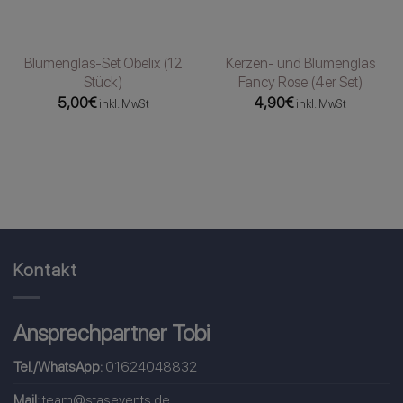
Blumenglas-Set Obelix (12
Kerzen- und Blumenglas
Stück)
Fancy Rose (4er Set)
5,00
€
4,90
€
inkl. MwSt
inkl. MwSt
Kontakt
Ansprechpartner Tobi
Tel./WhatsApp:
01624048832
Mail:
team@stasevents.de