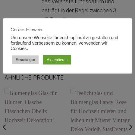
das Veranstaltungsdatum und
beträgt in der Regel zwischen 3
- 5 Tage für eine
Veranstaltung.
Cookie-Hinweis
Um unsere Webseite für euch optimal zu gestalten und
fortlaufend verbessern zu können, verwenden wir
Cookies.
Zusätzliche Informationen
Akzeptieren
Einstellungen
ÄHNLICHE PRODUKTE