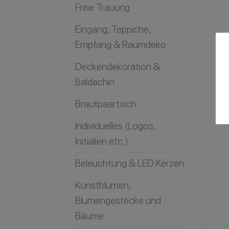
Freie Trauung
Eingang, Teppiche,
Empfang & Raumdeko
Deckendekoration &
Baldachin
Brautpaartisch
Individuelles (Logos,
Initialien etc.)
Beleuchtung & LED Kerzen
Kunstblumen,
Blumengestecke und
Bäume