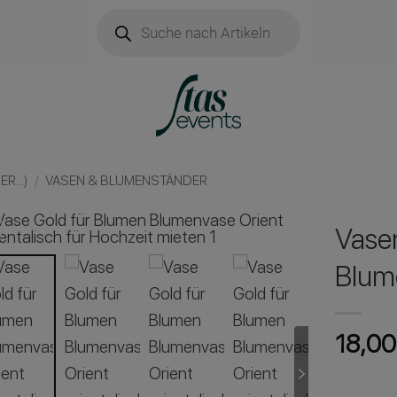
Products
search
R...)
/
VASEN & BLUMENSTÄNDER
Vasen
Blum
18,00