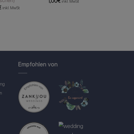
aschen)
1,00
€
inkl. MwSt
€
inkl. MwSt
Empfohlen von
ung
in