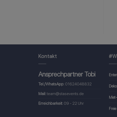
zum selbst
Holz (2 Meter)
beschreiben
89,00
€
inkl. MwSt
1,00
€
inkl. MwSt
Kontakt
#W
Ansprechpartner Tobi
Ente
Tel./WhatsApp:
01624048832
Deko
Mail:
team@stasevents.de
Miet-
Erreichbarkeit:
09 - 22 Uhr
Freie