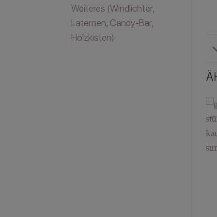
Weiteres (Windlichter,
Laternen, Candy-Bar,
Holzkisten)
Ä
Tischnummer Tafel
Hexagon
und Namenskarte
Hochzeitsbogen aus