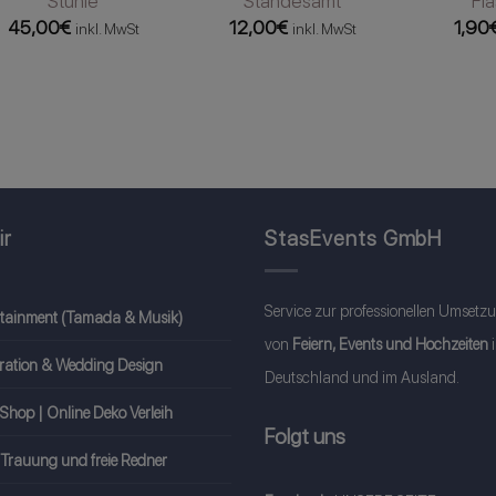
Stühle
Standesamt
Fl
45,00
€
12,00
€
1,90
inkl. MwSt
inkl. MwSt
ir
StasEvents GmbH
Service zur professionellen Umsetz
rtainment (Tamada & Musik)
von
Feiern, Events und Hochzeiten
ration & Wedding Design
Deutschland und im Ausland.
Shop | Online Deko Verleih
Folgt uns
 Trauung und freie Redner