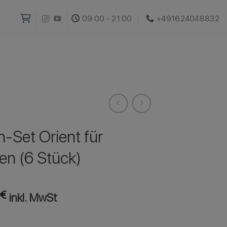
09:00 - 21:00
+491624048832‬
-Set Orient für
en (6 Stück)
€
inkl. MwSt