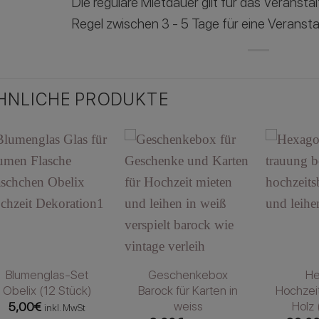
Die reguläre Mietdauer gilt für das Veranst
Regel zwischen 3 - 5 Tage für eine Veransta
HNLICHE PRODUKTE
Blumenglas-Set
Geschenkebox
H
Obelix (12 Stück)
Barock für Karten in
Hochzei
weiss
Holz 
5,00
€
inkl. MwSt