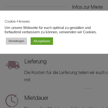
Infos zur Miete
Cookie-Hinweis
Selbstabholung
Um unsere Webseite für euch optimal zu gestalten und
fortlaufend verbessern zu können, verwenden wir Cookies.
Ihr könnt die Artikel kostenfrei bei uns vor 
Akzeptieren
Einstellungen
Behaim-Str. 17, 63263 Neu-Isenburg abhole
Lieferung
Die Kosten für die Lieferung teilen wir euc
mit.
Mietdauer