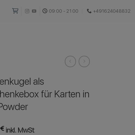
09:00 - 21:00
+491624048832‬
enkugel als
henkebox für Karten in
Powder
0
€
inkl. MwSt