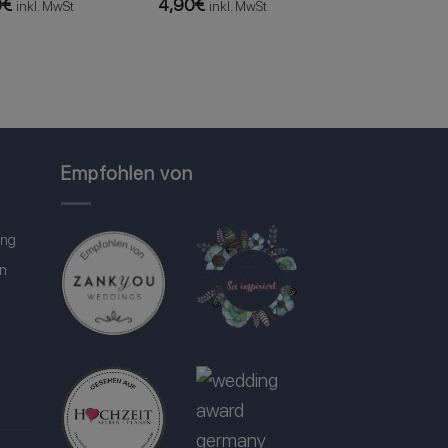
0
€
4,90
€
inkl. MwSt
inkl. MwSt
Empfohlen von
ung
in