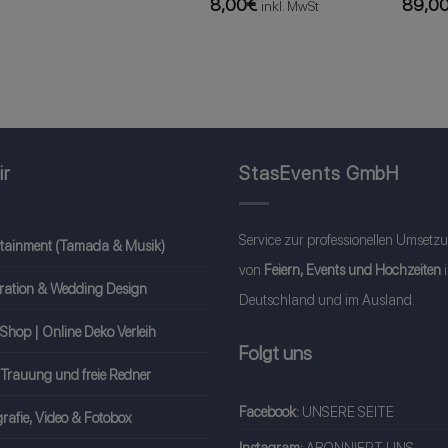
8,00
€
89,0
inkl. MwSt
ir
StasEvents GmbH
Service zur professionellen Umsetz
rtainment (Tamada & Musik)
von
Feiern, Events und Hochzeiten
ration & Wedding Design
Deutschland und im Ausland.
Shop | Online Deko Verleih
Folgt uns
 Trauung und freie Redner
Facebook:
UNSERE SEITE
rafie, Video & Fotobox
Instagram:
ABONNIERT UNS