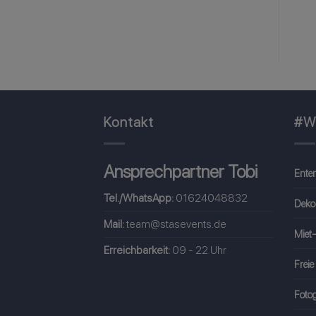
8,50
€
6,50
€
inkl. MwSt
inkl. MwSt
Kontakt
#W
Ansprechpartner Tobi
Ente
Tel./WhatsApp:
01624048832
Deko
Mail:
team@stasevents.de
Miet-
Erreichbarkeit:
09 - 22 Uhr
Freie
Fotog