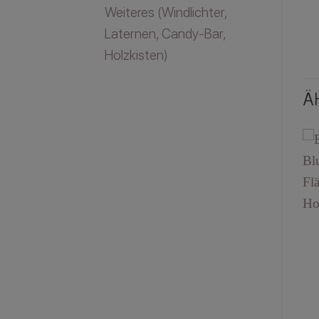
Weiteres (Windlichter,
Laternen, Candy-Bar,
Holzkisten)
Ä
Blumen- /
Kerzen- und
Kerzenständer Boho
Blumenglas Patty (6er
in Gold (50cm)
Set)