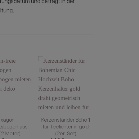
altungsdatum und beträgt in der
ltung.
exagon
Kerzenständer Boho 1
tsbogen aus
für Teelichter in gold
(2 Meter)
(2er-Set)