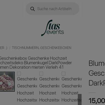
Products
search
R...)
/
TISCHNUMMERN, GESCHENKEBOXEN
Blum
Gesc
Dark
15,0