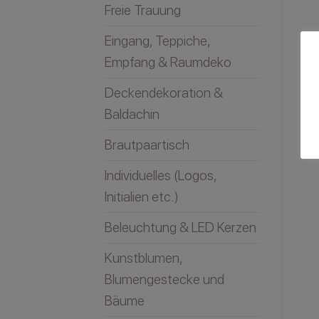
Freie Trauung
Eingang, Teppiche,
Empfang & Raumdeko
Deckendekoration &
Baldachin
Brautpaartisch
Individuelles (Logos,
Initialien etc.)
Beleuchtung & LED Kerzen
Kunstblumen,
Blumengestecke und
Bäume