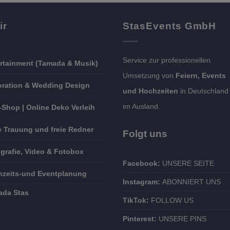
ir
StasEvents GmbH
Service zur professionellen
rtainment (Tamada & Musik)
Umsetzung von
Feiern, Events
ration & Wedding Design
und Hochzeiten
in Deutschland
im Ausland.
-Shop | Online Deko Verleih
e Trauung und freie Redner
Folgt uns
grafie, Video & Fotobox
Facebook:
UNSERE SEITE
zeits-und Eventplanung
Instagram:
ABONNIERT UNS
ada Stas
TikTok:
FOLLOW US
Pinterest:
UNSERE PINS