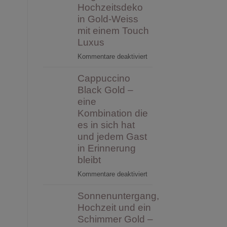
Hochzeit
Hochzeitsdeko
–
in Gold-Weiss
Tipps
mit einem Touch
&
Luxus
Infos
für
Kommentare deaktiviert
rund
Clean
um
Cappuccino
Luxury
die
–
Black Gold –
Feier
elegante
eine
und
Hochzeitsdeko
ob
Kombination die
in
eine
es in sich hat
Gold-
Tamada
und jedem Gast
Weiss
etwas
in Erinnerung
mit
bewirken
bleibt
einem
kann
Touch
für
Kommentare deaktiviert
Luxus
Cappuccino
Sonnenuntergang,
Black
Gold
Hochzeit und ein
–
Schimmer Gold –
eine