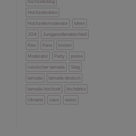
hochzeitsblog
Hochzeitsdeko
Hochzeitsmoderator
Ideen
JGA
Junggesellenabschied
Kiev
Kiew
kosten
Moderator
Party
preise
russischer tamada
Stag
tamada
tamada deutsch
tamada hochzeit
tischdeko
Ukraine
vase
weiss