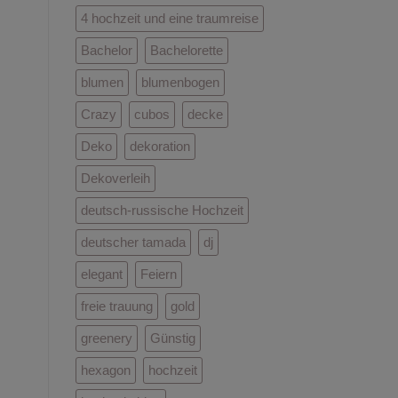
besondere
4 hochzeit und eine traumreise
Kombination
Bachelor
Bachelorette
blumen
blumenbogen
Crazy
cubos
decke
Deko
dekoration
Dekoverleih
deutsch-russische Hochzeit
deutscher tamada
dj
elegant
Feiern
freie trauung
gold
greenery
Günstig
hexagon
hochzeit