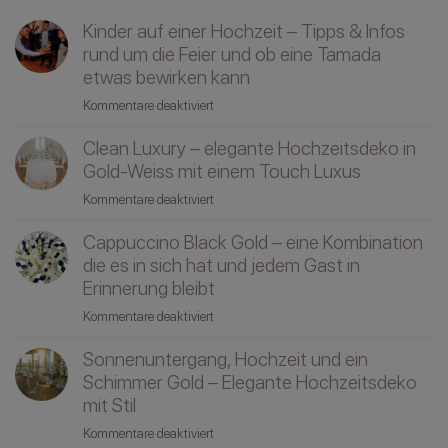
Kinder auf einer Hochzeit – Tipps & Infos
rund um die Feier und ob eine Tamada
etwas bewirken kann
für
Kommentare deaktiviert
Kinder
Clean Luxury – elegante Hochzeitsdeko in
auf
einer
Gold-Weiss mit einem Touch Luxus
Hochzeit
für
Kommentare deaktiviert
–
Clean
Tipps
Cappuccino Black Gold – eine Kombination
Luxury
&
–
die es in sich hat und jedem Gast in
Infos
elegante
Erinnerung bleibt
rund
Hochzeitsdeko
um
für
Kommentare deaktiviert
in
die
Cappuccino
Gold-
Sonnenuntergang, Hochzeit und ein
Feier
Black
Weiss
und
Gold
Schimmer Gold – Elegante Hochzeitsdeko
mit
ob
–
mit Stil
einem
eine
eine
Touch
für
Kommentare deaktiviert
Tamada
Kombination