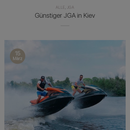
ALLE
,
JGA
Günstiger JGA in Kiev
15
März