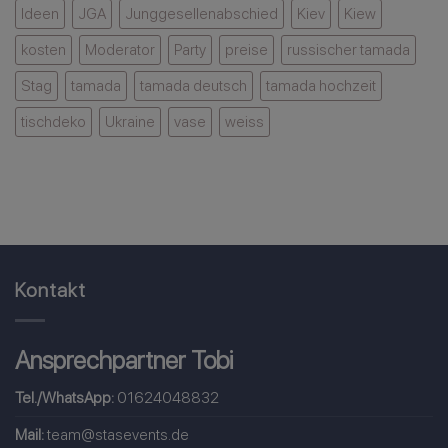
Ideen
JGA
Junggesellenabschied
Kiev
Kiew
kosten
Moderator
Party
preise
russischer tamada
Stag
tamada
tamada deutsch
tamada hochzeit
tischdeko
Ukraine
vase
weiss
Kontakt
Ansprechpartner Tobi
Tel./WhatsApp:
01624048832
Mail:
team@stasevents.de