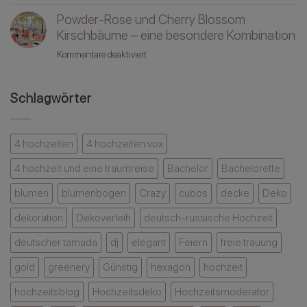
Luxus
Sonnenuntergang,
etwas
die
Powder-Rose und Cherry Blossom
Hochzeit
bewirken
es
und
Kirschbäume – eine besondere Kombination
kann
in
ein
sich
für
Kommentare deaktiviert
Schimmer
hat
Powder-
Gold
und
Rose
–
Schlagwörter
jedem
und
Elegante
Gast
Cherry
Hochzeitsdeko
in
Blossom
mit
Erinnerung
Kirschbäume
4 hochzeiten
4 hochzeiten vox
Stil
bleibt
–
4 hochzeit und eine traumreise
Bachelor
Bachelorette
eine
besondere
blumen
blumenbogen
Crazy
cubos
decke
Deko
Kombination
dekoration
Dekoverleih
deutsch-russische Hochzeit
deutscher tamada
dj
elegant
Feiern
freie trauung
gold
greenery
Günstig
hexagon
hochzeit
hochzeitsblog
Hochzeitsdeko
Hochzeitsmoderator