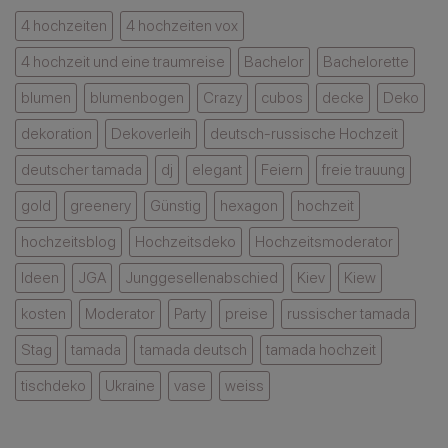
mit
Erinnerung
Kirschbäume
4 hochzeiten
4 hochzeiten vox
Stil
bleibt
–
4 hochzeit und eine traumreise
Bachelor
Bachelorette
eine
besondere
blumen
blumenbogen
Crazy
cubos
decke
Deko
Kombination
dekoration
Dekoverleih
deutsch-russische Hochzeit
deutscher tamada
dj
elegant
Feiern
freie trauung
gold
greenery
Günstig
hexagon
hochzeit
hochzeitsblog
Hochzeitsdeko
Hochzeitsmoderator
Ideen
JGA
Junggesellenabschied
Kiev
Kiew
kosten
Moderator
Party
preise
russischer tamada
Stag
tamada
tamada deutsch
tamada hochzeit
tischdeko
Ukraine
vase
weiss