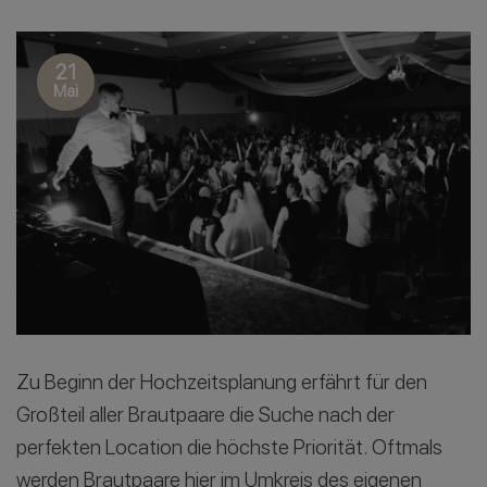
21
Mai
Zu Beginn der Hochzeitsplanung erfährt für den
Großteil aller Brautpaare die Suche nach der
perfekten Location die höchste Priorität. Oftmals
werden Brautpaare hier im Umkreis des eigenen