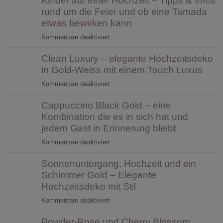
Kinder auf einer Hochzeit – Tipps & Infos
rund um die Feier und ob eine Tamada
etwas bewirken kann
für
Kommentare deaktiviert
Kinder
Clean Luxury – elegante Hochzeitsdeko
auf
einer
in Gold-Weiss mit einem Touch Luxus
Hochzeit
für
Kommentare deaktiviert
–
Clean
Tipps
Cappuccino Black Gold – eine
Luxury
&
–
Kombination die es in sich hat und
Infos
elegante
jedem Gast in Erinnerung bleibt
rund
Hochzeitsdeko
um
für
Kommentare deaktiviert
in
die
Cappuccino
Gold-
Sonnenuntergang, Hochzeit und ein
Feier
Black
Weiss
und
Gold
Schimmer Gold – Elegante
mit
ob
–
Hochzeitsdeko mit Stil
einem
eine
eine
Touch
für
Kommentare deaktiviert
Tamada
Kombination
Luxus
Sonnenuntergang,
etwas
die
Powder-Rose und Cherry Blossom
Hochzeit