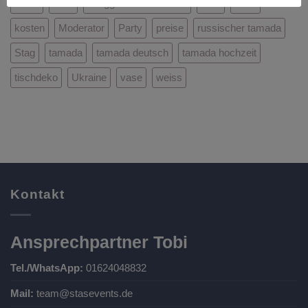
Ideen
JGA
Junggesellenabschied
Kiev
Kiew
kosten
Moderator
Party
preise
russischer tamada
Stag
tamada
tamada deutsch
tamada hochzeit
tischdeko
Ukraine
vase
weiss
Kontakt
Ansprechpartner Tobi
Tel./WhatsApp:
01624048832
Mail:
team@stasevents.de