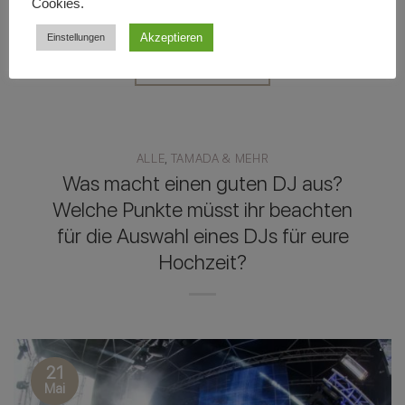
Cookies.
erfüllen. Doch muss […]
Akzeptieren
Einstellungen
WEITERLESEN
→
ALLE
,
TAMADA & MEHR
Was macht einen guten DJ aus?
Welche Punkte müsst ihr beachten
für die Auswahl eines DJs für eure
Hochzeit?
21
Mai