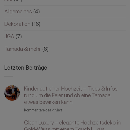
Allgemeines
(4)
Dekoration
(16)
JGA
(7)
Tamada & mehr
(6)
Letzten Beiträge
Kinder auf einer Hochzeit – Tipps & Infos
rund um die Feier und ob eine Tamada
etwas bewirken kann
für
Kommentare deaktiviert
Kinder
Clean Luxury – elegante Hochzeitsdeko in
auf
einer
Gold-Weiss mit einem Touch Luxus