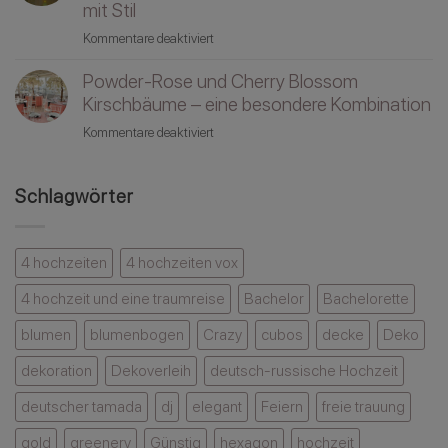
ob
–
mit Stil
einem
eine
eine
Touch
für
Kommentare deaktiviert
Tamada
Kombination
Luxus
Sonnenuntergang,
etwas
die
Powder-Rose und Cherry Blossom
Hochzeit
bewirken
es
und
Kirschbäume – eine besondere Kombination
kann
in
ein
sich
für
Kommentare deaktiviert
Schimmer
hat
Powder-
Gold
und
Rose
–
Schlagwörter
jedem
und
Elegante
Gast
Cherry
Hochzeitsdeko
in
Blossom
mit
Erinnerung
Kirschbäume
4 hochzeiten
4 hochzeiten vox
Stil
bleibt
–
4 hochzeit und eine traumreise
Bachelor
Bachelorette
eine
besondere
blumen
blumenbogen
Crazy
cubos
decke
Deko
Kombination
dekoration
Dekoverleih
deutsch-russische Hochzeit
deutscher tamada
dj
elegant
Feiern
freie trauung
gold
greenery
Günstig
hexagon
hochzeit