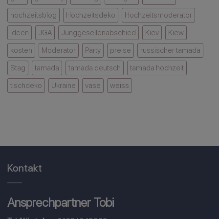
hochzeitsblog
Hochzeitsdeko
Hochzeitsmoderator
Ideen
JGA
Junggesellenabschied
Kiev
Kiew
kosten
Moderator
Party
preise
russischer tamada
Stag
tamada
tamada deutsch
tamada hochzeit
tischdeko
Ukraine
vase
weiss
Kontakt
Ansprechpartner Tobi